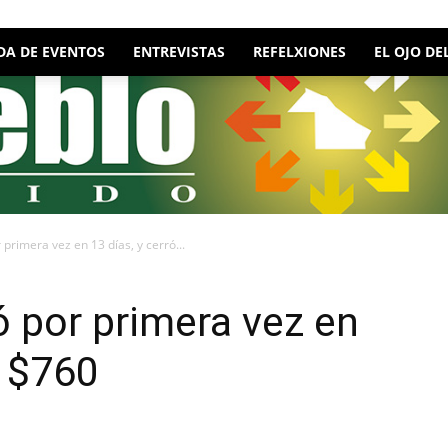
DA DE EVENTOS
ENTREVISTAS
REFELXIONES
EL OJO DE
 primera vez en 13 días, y cerró...
ó por primera vez en
a $760