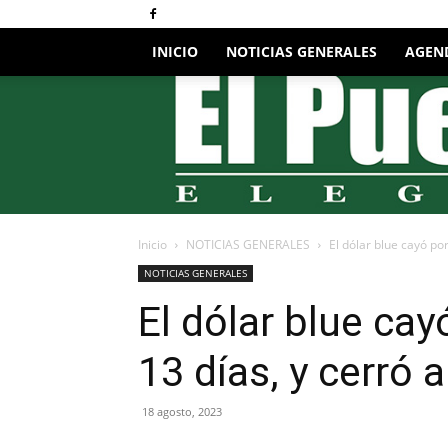
INICIO
NOTICIAS GENERALES
AGEN
El
Pueblo
Elegido
Digital
Inicio
NOTICIAS GENERALES
El dólar blue cayó por
NOTICIAS GENERALES
El dólar blue cay
13 días, y cerró 
18 agosto, 2023