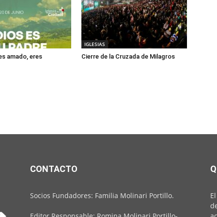
IGLESIAS
res amado, eres
Cierre de la Cruzada de Milagros
CONTACTO
Q
Socios Fundadores: Familia Molinari Portillo.
El
de
Editor Responsable: Romina Molinari Portillo-
ac