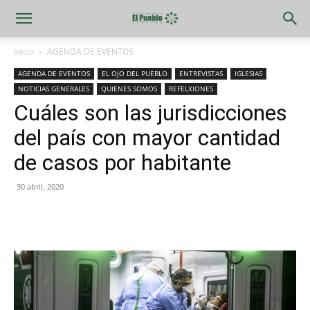
Inicio
AGENDA DE EVENTOS
AGENDA DE EVENTOS
EL OJO DEL PUEBLO
ENTREVISTAS
IGLESIAS
NOTICIAS GENERALES
QUIENES SOMOS
REFELXIONES
Cuáles son las jurisdicciones
del país con mayor cantidad
de casos por habitante
30 abril, 2020